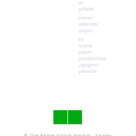
ve
şeffaflık.
Uzman
ekibimizle
istişare.
En
önemli
yatırım
çocuklarımıza
yaptığımız
yatırımdır.
©
Özel Beyhan Gülücük Anaokulu
- Tasarım: