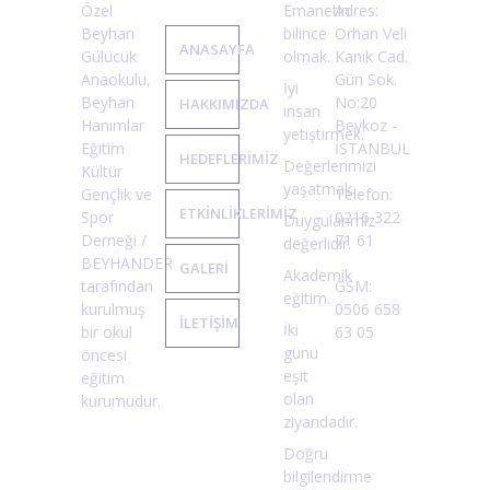
Özel
Emanetin
Adres:
Beyhan
bilince
Orhan Veli
ANASAYFA
Gülücük
olmak.
Kanık Cad.
Anaokulu,
Gün Sok.
İyi
Beyhan
No:20
HAKKIMIZDA
insan
Hanımlar
Beykoz -
yetiştirmek.
Eğitim
İSTANBUL
HEDEFLERİMİZ
Değerlerimizi
Kültür
yaşatmak.
Gençlik ve
Telefon:
ETKİNLİKLERİMİZ
Spor
0216 322
Duygularımız
Derneği /
71 61
değerlidir.
BEYHANDER
GALERİ
Akademik
tarafından
GSM:
eğitim.
kurulmuş
0506 658
İLETİŞİM
İki
bir okul
63 05
günü
öncesi
eşit
eğitim
olan
kurumudur.
ziyandadır.
Doğru
bilgilendirme